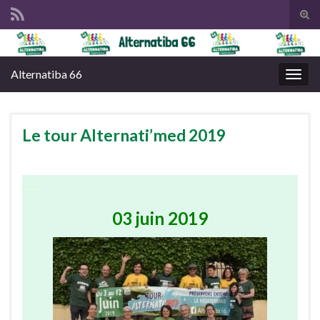
Tog
sear
Search for:
for
Alternatiba 66
Togg
navig
Le tour Alternati’med 2019
…..
03 juin 2019