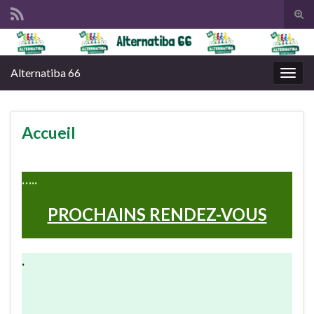
Tog
sear
Search for:
for
Alternatiba 66
Togg
navig
Accueil
…..
PROCHAINS RENDEZ-VOUS
.