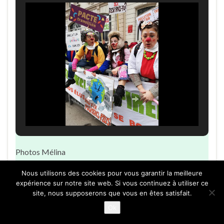
Photos Mélina
Nous utilisons des cookies pour vous garantir la meilleure
P.
expérience sur notre site web. Si vous continuez à utiliser ce
site, nous supposerons que vous en êtes satisfait.
Samedi 25 janvier 2020- Port la
Ok
nouvelle